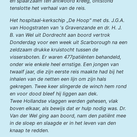
en spaarzaam ten antwoord kreeg, ontstond
tenslotte het verhaal van de reis.
Het hospitaal-kerkschip „De Hoop" met ds. J.G.A.
van Hoogstraten van 's Gravenzande en dr. H. J.
B. van Wel uit Dordrecht aan boord vertrok
Donderdag voor een week uit Scarborough na een
zeldzaam drukke kruistocht tussen de
vissersboten. Er waren 477patiënten behandeld,
onder wie enkele heel ernstige. Een jongen van
twaalf jaar, die zijn eerste reis maakte had bij het
inhalen van de netten een lijn om zijn hals
gekregen. Twee keer slingerde de winch hem rond
en voor dood bleef hij liggen aan dek.
Twee Hollandse vlaggen werden gehesen, vlak
boven elkaar, als bewijs dat er hulp nodig was. Dr.
Van der Wel ging aan boord, nam den patiënt mee
in de sloep en slaagde er in het leven van den
knaap te redden.