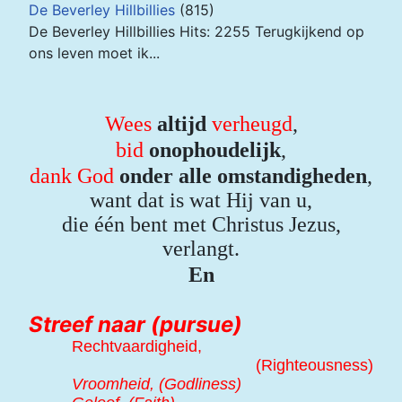
De Beverley Hillbillies
(815)
De Beverley Hillbillies Hits: 2255 Terugkijkend op
ons leven moet ik...
Wees
altijd
verheugd
,
bid
onophoudelijk
,
dank
God
onder alle omstandigheden
,
want dat is wat Hij van u,
die één bent met Christus Jezus,
verlangt.
En
Streef naar (pursue)
R
echtvaardigheid,
(Righteousness)
V
roomheid, (Godliness)