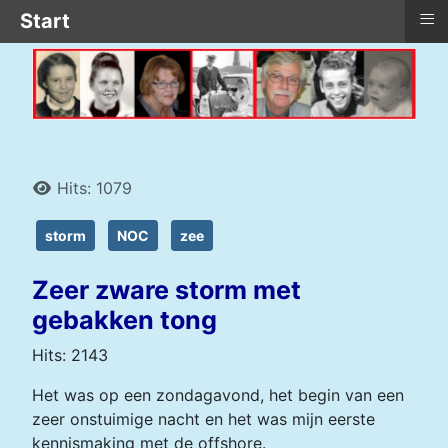
≡
Start
Details
Hits: 1079
storm
NOC
zee
Zeer zware storm met
gebakken tong
Hits: 2143
Het was op een zondagavond, het begin van een
zeer onstuimige nacht en het was mijn eerste
kennismaking met de offshore.