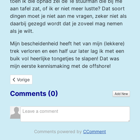
toen ik die ophad zei de 1e stuurman die bij me
aan tafel zat, of ik er niet meer lustte? Dat soort
dingen moet je niet aan me vragen, zeker niet als
daarbij gezegd wordt dat je zoveel mag nemen
als je wilt.
Mijn bescheidenheid heeft het van mijn (lekkere)
trek verloren en een half uur later lag ik met een
buik vol heerlijke tongetjes te slapen! Dat was
mijn eerste kennismaking met de offshore!
Vorig artikel: Hellempie
Vorige
Comments (
0
)
Add New
Comments powered by
CComment