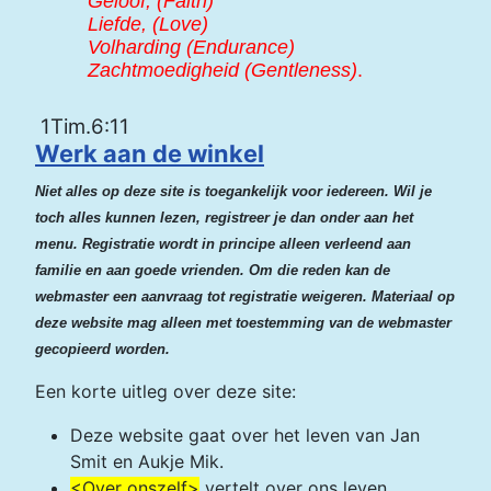
G
eloof, (Faith)
L
iefde, (Love)
V
olharding (Endurance)
Z
achtmoedigheid (Gentleness)
.
1Tim.6:11
Werk aan de winkel
Niet alles op deze site is toegankelijk voor iedereen. Wil je
toch alles kunnen lezen, registreer je dan onder aan het
menu. Registratie wordt in principe alleen verleend aan
familie en aan goede vrienden. Om die reden kan de
webmaster een aanvraag tot registratie weigeren. Materiaal op
deze website mag alleen met toestemming van de webmaster
gecopieerd worden.
Een korte uitleg over deze site:
Deze website gaat over het leven van Jan
Smit en Aukje Mik.
<Over onszelf>
vertelt over ons leven