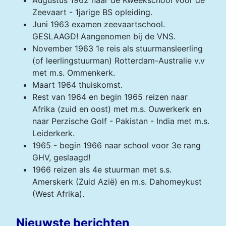
Augustus 1962 naar de Kweekschool voor de
Zeevaart - 1jarige BS opleiding.
Juni 1963 examen zeevaartschool.
GESLAAGD! Aangenomen bij de VNS.
November 1963 1e reis als stuurmansleerling
(of leerlingstuurman) Rotterdam-Australie v.v
met m.s. Ommenkerk.
Maart 1964 thuiskomst.
Rest van 1964 en begin 1965 reizen naar
Afrika (zuid en oost) met m.s. Ouwerkerk en
naar Perzische Golf - Pakistan - India met m.s.
Leiderkerk.
1965 - begin 1966 naar school voor 3e rang
GHV, geslaagd!
1966 reizen als 4e stuurman met s.s.
Amerskerk (Zuid Azië) en m.s. Dahomeykust
(West Afrika).
Nieuwste berichten