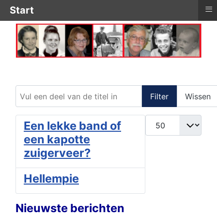
≡
Start
Vul een deel van de titel in
Filter
Wissen
Toon #
Een lekke band of
een kapotte
zuigerveer?
Hellempie
Nieuwste berichten