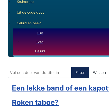
Kruimeltjes
Uit de oude doos
Geluid en beeld
Film
Foto
Geluid
Vul een deel van de titel in
Filter
Wissen
Een lekke band of een kapot
Roken taboe?